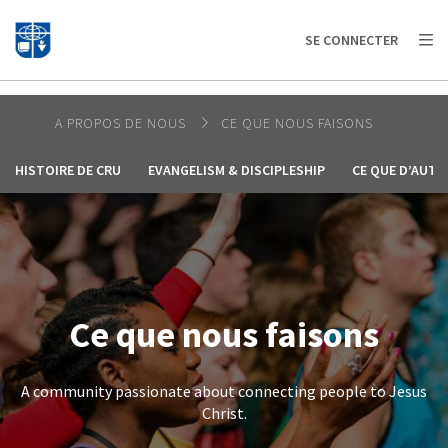
AFRICA
ASIA
EUROPE
LATIN
SE CONNECTER
AMERICA / CARIBBEAN
NORTH AMERICA
OCEANIA
A PROPOS DE NOUS
CE QUE NOUS FAISONS
HISTOIRE DE CRU
EVANGELISM & DISCIPLESHIP
CE QUE D’AUTR
Ce que nous faisons
A community passionate about connecting people to Jesus
Christ.